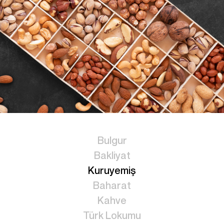
Bulgur
Bakliyat
Kuruyemiş
Baharat
Kahve
Türk Lokumu