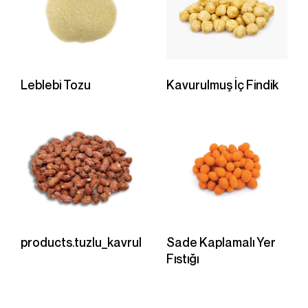
Leblebi Tozu
Kavurulmuş İç Findik
products.tuzlu_kavrulmus_yer_fistigi
Sade Kaplamalı Yer
Fıstığı