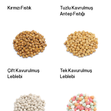
Kırmızı Fıstık
Tuzlu Kavrulmuş
Antep Fıstığı
Çift Kavurulmuş
Tek Kavurulmuş
Leblebi
Leblebi