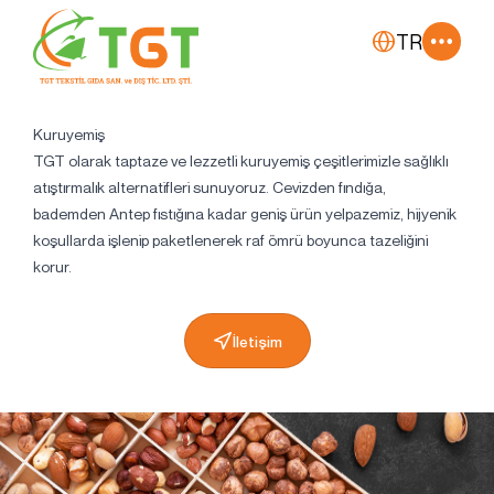
TR
Kuruyemiş
TGT olarak taptaze ve lezzetli kuruyemiş çeşitlerimizle sağlıklı
atıştırmalık alternatifleri sunuyoruz. Cevizden fındığa,
bademden Antep fıstığına kadar geniş ürün yelpazemiz, hijyenik
koşullarda işlenip paketlenerek raf ömrü boyunca tazeliğini
korur.
İletişim